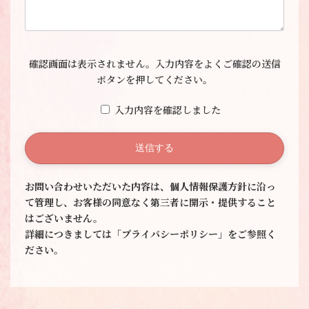
こ
確認画面は表示されません。入力内容をよくご確認の送信
の
ボタンを押してください。
フ
ィ
入力内容を確認しました
ー
ル
ド
は
空
お問い合わせいただいた内容は、個人情報保護方針に沿っ
の
て管理し、お客様の同意なく第三者に開示・提供すること
ま
はございません。
ま
詳細につきましては「プライバシーポリシー」をご参照く
に
ださい
。
し
て
く
だ